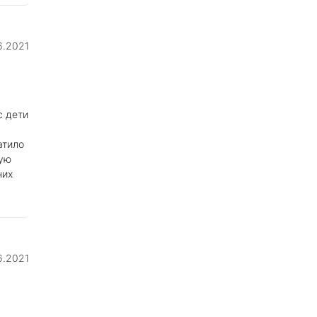
6.2021
с дети
атило
ную
них
6.2021