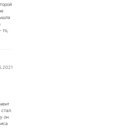
оторой
не
вышла
а
 то,
5.2021
амент
 стал.
у он
виса