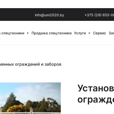
info@um2020.by
+375 (29) 655-0
 спецтехники
Продажа спецтехники
Услуги
Сервис
За
менных ограждений и заборов
Устано
огражде