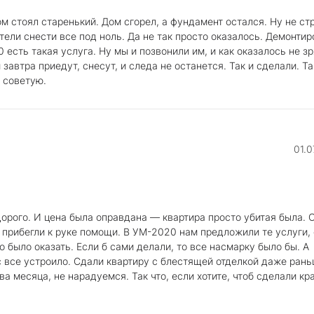
м стоял старенький. Дом сгорел, а фундамент остался. Ну не ст
ели снести все под ноль. Да не так просто оказалось. Демонтир
есть такая услуга. Ну мы и позвонили им, и как оказалось не зр
завтра приедут, снесут, и следа не останется. Так и сделали. Та
м советую.
01.0
дорого. И цена была оправдана — квартира просто убитая была.
 прибегли к руке помощи. В УМ-2020 нам предложили те услуги, 
 было оказать. Если б сами делали, то все насмарку было бы. А
с все устроило. Сдали квартиру с блестящей отделкой даже ран
а месяца, не нарадуемся. Так что, если хотите, чтоб сделали кр