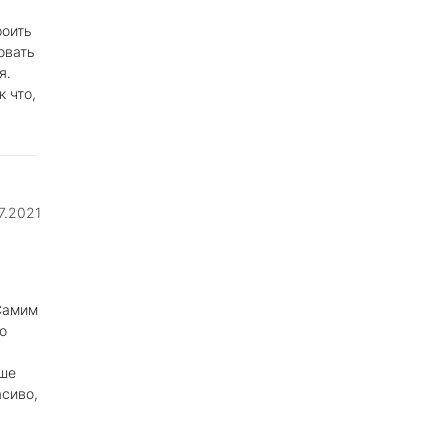
роить
овать
я.
к что,
7.2021
 Самим
о
ьше
асиво,