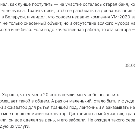
знал, как лучше поступить — на участке осталась старая баня, к
ом не нужна. Тратить силы, чтоб ее разобрать на дрова желания 
 в Беларуси, и увидел, что совсем недавно компания УМ-2020 
л не только снесенный объект, но и отсутствие всякого мусора н
огда и не было. Если надо качественная работа, то эта контора —
08.0
 Хорошо, что у меня 20 соток земли, могу себе позволить.
омешает такой в общем. А раз он маленький, стало быть и фунд
й экскаватор для рытья траншей под, ленточный я заказывать не
о мне подошел мини-экскаватор. Доставили на мой участок, трав
или, он все сделал за день, и его забрали. Не ожидал такого сер
дую их услуги.