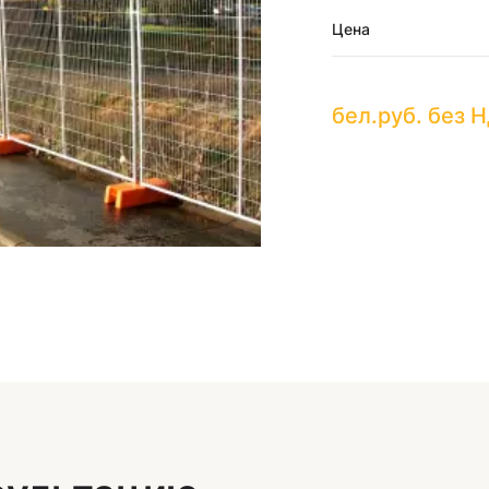
Цена
бел.руб. без 